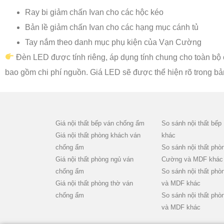
Ray bi giảm chấn Ivan cho các hộc kéo
Bản lề giảm chấn Ivan cho các hạng mục cánh tủ
Tay nắm theo danh mục phụ kiện của Vạn Cường
Đèn LED được tính riêng, áp dụng tính chung cho toàn bộ 
bao gồm chi phí nguồn. Giá LED sẽ được thể hiện rõ trong bảng
Giá nội thất bếp ván chống ẩm
So sánh nội thất b
Giá nội thất phòng khách ván
khác
chống ẩm
So sánh nội thất ph
Giá nội thất phòng ngủ ván
Cường và MDF khác
chống ẩm
So sánh nội thất ph
Giá nội thất phòng thờ ván
và MDF khác
chống ẩm
So sánh nội thất ph
và MDF khác