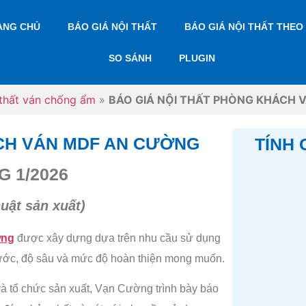
ANG CHỦ
BÁO GIÁ NỘI THẤT
BÁO GIÁ NỘI THẤT THEO
SO SÁNH
PLUGIN
 thất ván chống ẩm
»
BÁO GIÁ NỘI THẤT PHÒNG KHÁCH 
ÁCH VÁN MDF AN CƯỜNG
TÍNH 
 1/2026
uật sản xuất)
ờng
được xây dựng dựa trên nhu cầu sử dụng
thước, độ sâu và mức độ hoàn thiện mong muốn.
ẽ và tổ chức sản xuất, Vạn Cường trình bày báo