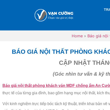
TR
Home
»
Báo giá nội
BÁO GIÁ NỘI THẤT PHÒNG KH
CẬP NHẬT THÁNG
(Góc nhìn tư vấn & kỹ th
Báo giá nội thất phòng khách ván MDF chống ẩm An Cư
thực tế của từng gia đình, bao gồm hạng mục nội thất, kích 
Với kinh nghiệm trực tiếp bóc tách kỹ thuật, triển khai bản v