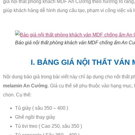
giá nội thất phòng khách MDF An Cường theo hướng rõ ràng, 
giúp khách hàng dễ hình dung cấu tạo, phạm vi công việc và
Báo giá nội thất phòng khách ván MDF chống ẩm An C
I. BẢNG GIÁ NỘI THẤT VÁ
Nội dung báo giá trong bài viết này chỉ áp dụng cho nội thất
melamin An Cường
. Giá cụ thể sẽ phụ thuộc vào hạng mục,
chọn. Cụ thể:
Tủ giày ( sâu 350 – 400 )
Ghế ngồi thay giày
Tủ tivi treo ( Cao 250, sâu 350 )