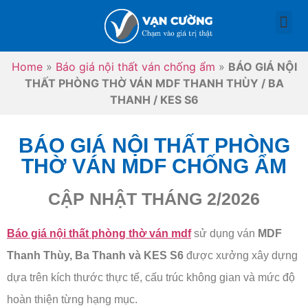
TRANG CHỦ
BÁO GIÁ NỘI THẤT
BÁO GIÁ NỘI THẤT THEO PHÒNG
SO SÁNH
Home
»
Báo giá nội thất ván chống ẩm
»
BÁO GIÁ NỘI
THẤT PHÒNG THỜ VÁN MDF THANH THÙY / BA
THANH / KES S6
BÁO GIÁ NỘI THẤT PHÒNG
THỜ VÁN MDF CHỐNG ẨM
CẬP NHẬT THÁNG 2/2026
Báo giá nội thất phòng thờ ván mdf
sử dụng ván
MDF
Thanh Thùy, Ba Thanh và KES S6
được xưởng xây dựng
dựa trên kích thước thực tế, cấu trúc không gian và mức độ
hoàn thiện từng hạng mục.